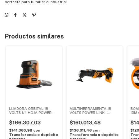
perfecta para tu taller o industria!
Productos similares
LIJADORA ORBITAL 18
MULTIHERRAMIENTA 18
BOM
VOLTS 1/4 HOJA POWER
VOLTS POWER LINK -
13M 
LINK - LUSQTOFF
LUSQTOFF
LUS
$166.307,03
$160.013,48
$14
$141.360,98
con
$136.011,46
con
$120
Transferencia o depósito
Transferencia o depósito
Tran
bancario
bancario
banc