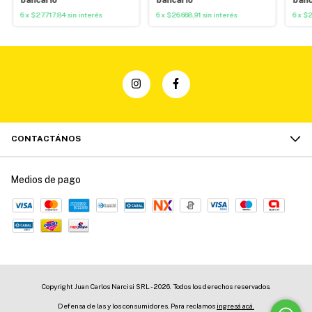
6
x
$27.717,84
sin interés
6
x
$26.668,91
sin interés
6
x
$2
CONTACTÁNOS
Medios de pago
Copyright Juan Carlos Narcisi SRL - 2026. Todos los derechos reservados.
Defensa de las y los consumidores. Para reclamos
ingresá acá.