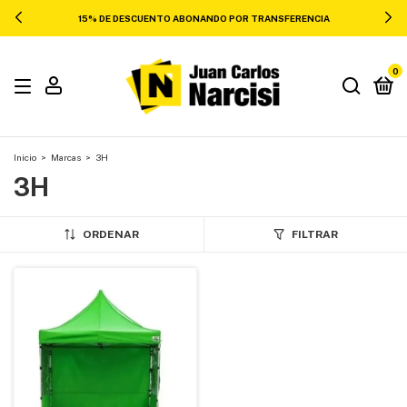
15% DE DESCUENTO ABONANDO POR TRANSFERENCIA
0
Inicio
>
Marcas
>
3H
3H
ORDENAR
FILTRAR