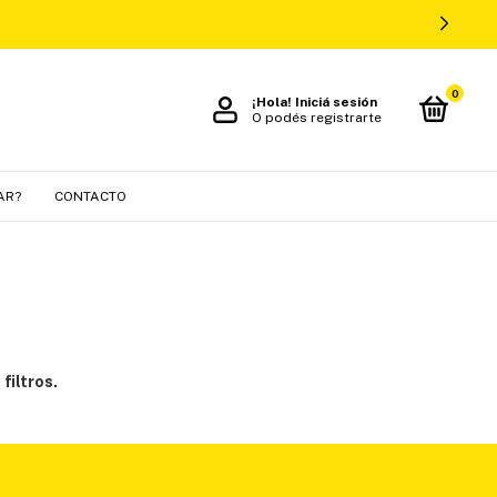
0
¡Hola!
Iniciá sesión
O podés registrarte
AR?
CONTACTO
filtros.