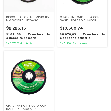
DISCO FLAP OX. ALUMINIO 115
CHAU-PINT C-115 COPA CON
MM B/FIBRA - PEGASO
BASE - PEGASO ALIAFOR
ALIAFOR
$2.225,15
$10.560,74
$1.891,38
con
Transferencia
$8.976,63
con
Transferencia
o depósito bancario
o depósito bancario
6
x
$370,86
sin interés
6
x
$1.760,12
sin interés
CHAU-PINT C-178 COPA CON
BASE - PEGASO ALIAFOR