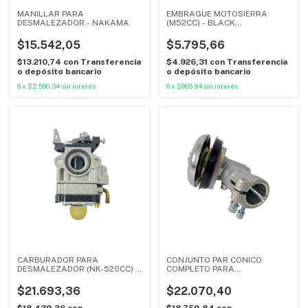
MANILLAR PARA
EMBRAGUE MOTOSIERRA
DESMALEZADOR - NAKAMA
(M52CC) - BLACK
PANTHER/NAKAMA
$15.542,05
$5.795,66
$13.210,74
con
Transferencia
$4.926,31
con
Transferencia
o depósito bancario
o depósito bancario
6
x
$2.590,34
sin interés
6
x
$965,94
sin interés
CARBURADOR PARA
CONJUNTO PAR CONICO
DESMALEZADOR (NK-520CC) -
COMPLETO PARA
NAKAMA
DESMALEZADOR (NK-520CC) -
NAKAMA
$21.693,36
$22.070,40
$18.439,36
con
$18.759,84
con