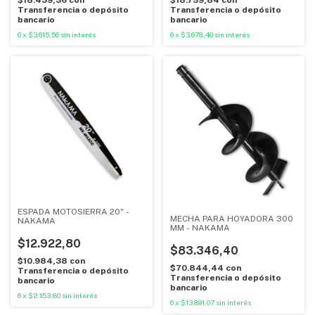
Transferencia o depósito
Transferencia o depósito
bancario
bancario
6
x
$3.615,56
sin interés
6
x
$3.678,40
sin interés
ESPADA MOTOSIERRA 20" -
MECHA PARA HOYADORA 300
NAKAMA
MM - NAKAMA
$12.922,80
$83.346,40
$10.984,38
con
$70.844,44
con
Transferencia o depósito
Transferencia o depósito
bancario
bancario
6
x
$2.153,80
sin interés
6
x
$13.891,07
sin interés