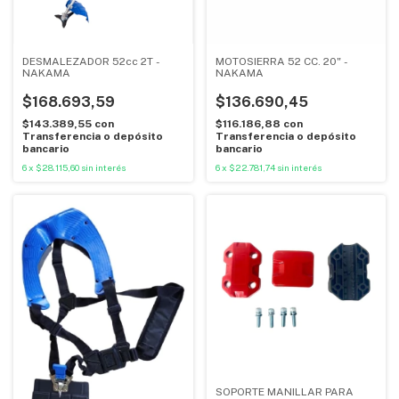
DESMALEZADOR 52cc 2T -
MOTOSIERRA 52 CC. 20" -
NAKAMA
NAKAMA
$168.693,59
$136.690,45
$143.389,55
con
$116.186,88
con
Transferencia o depósito
Transferencia o depósito
bancario
bancario
6
x
$28.115,60
sin interés
6
x
$22.781,74
sin interés
SOPORTE MANILLAR PARA