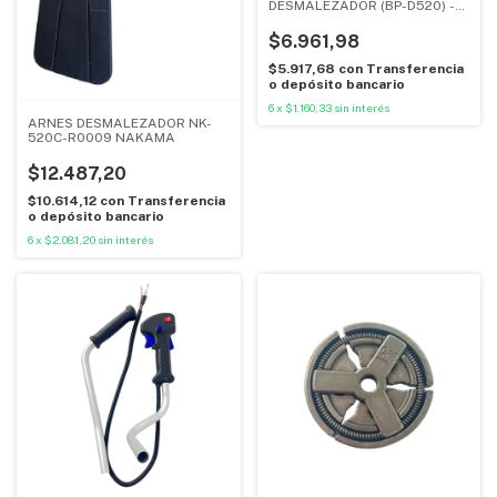
DESMALEZADOR (BP-D520) -
BALCK PANTHER
$6.961,98
$5.917,68
con
Transferencia
o depósito bancario
6
x
$1.160,33
sin interés
ARNES DESMALEZADOR NK-
520C-R0009 NAKAMA
$12.487,20
$10.614,12
con
Transferencia
o depósito bancario
6
x
$2.081,20
sin interés