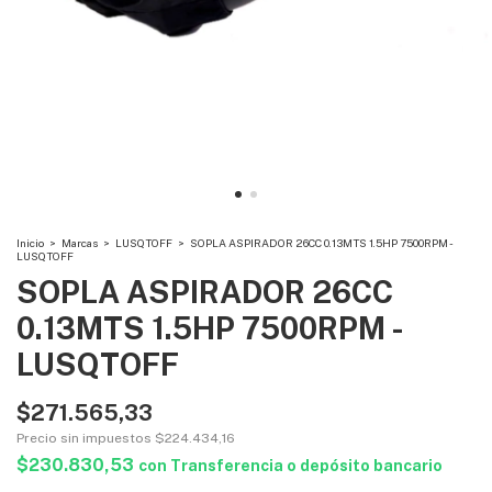
Inicio
>
Marcas
>
LUSQTOFF
>
SOPLA ASPIRADOR 26CC 0.13MTS 1.5HP 7500RPM -
LUSQTOFF
SOPLA ASPIRADOR 26CC
0.13MTS 1.5HP 7500RPM -
LUSQTOFF
$271.565,33
Precio sin impuestos
$224.434,16
$230.830,53
con
Transferencia o depósito bancario