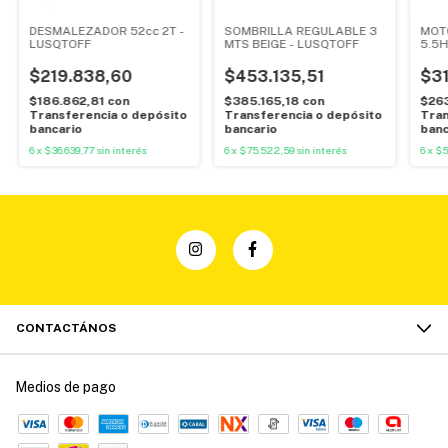
DESMALEZADOR 52cc 2T -
SOMBRILLA REGULABLE 3
MOT
LUSQTOFF
MTS BEIGE - LUSQTOFF
5.5H
- L
$219.838,60
$453.135,51
$3
$186.862,81
con
$385.165,18
con
$26
Transferencia o depósito
Transferencia o depósito
Tran
bancario
bancario
banc
6
x
$36.639,77
sin interés
6
x
$75.522,59
sin interés
6
x
$5
CONTACTÁNOS
Medios de pago