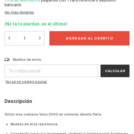
15% de descuento
pagando con Transferencia o depósito
bancario
Ver más detalles
¡No te lo pierdas, es el último!
Entregas para el CP:
CAMBIAR CP
Medios de envío
CALCULAR
No sé mi código postal
Descripción
Sillón tres cuerpos Voss 2000 en cómodo diseño Paris
Mueble de Alta resistencia.
Concebido para uso en hogares, jardines e instalaciones hoteleras.