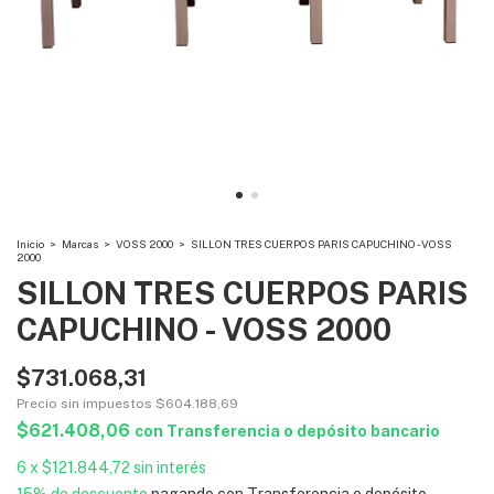
Inicio
>
Marcas
>
VOSS 2000
>
SILLON TRES CUERPOS PARIS CAPUCHINO - VOSS
2000
SILLON TRES CUERPOS PARIS
CAPUCHINO - VOSS 2000
$731.068,31
Precio sin impuestos
$604.188,69
$621.408,06
con
Transferencia o depósito bancario
6
x
$121.844,72
sin interés