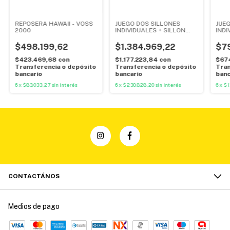
REPOSERA HAWAII - VOSS
JUEGO DOS SILLONES
JUE
2000
INDIVIDUALES + SILLON
INDI
DOBLE + MESA CAPUCHINO
MES
- VOSS 2000
200
$498.199,62
$1.384.969,22
$7
$423.469,68
con
$1.177.223,84
con
$67
Transferencia o depósito
Transferencia o depósito
Tran
bancario
bancario
banc
6
x
$83.033,27
sin interés
6
x
$230.828,20
sin interés
6
x
$1
CONTACTÁNOS
Medios de pago